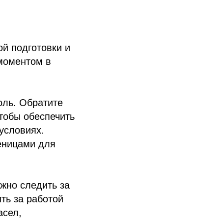
й подготовки и
 моментом в
оль. Обратите
тобы обеспечить
условиях.
еницами для
жно следить за
ть за работой
асел,