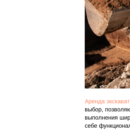
Аренда экскават
выбор, позволя
выполнения широ
себе функционал